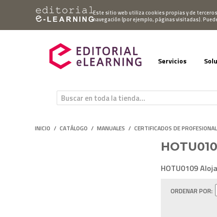
Mi cuenta
Este sitio web utiliza cookies propias y de tercero
navegación (por ejemplo, páginas visitadas). Pued
Servicios
Sol
INICIO
/
CATÁLOGO
/
MANUALES
/
CERTIFICADOS DE PROFESIONA
HOTU0109
HOTU0109 Aloja
ORDENAR POR