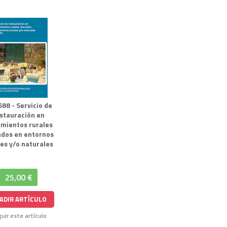
88 - Servicio de
stauración en
amientos rurales
ados en entornos
les y/o naturales
25,00 €
ADIR ARTÍCULO
uir este artículo