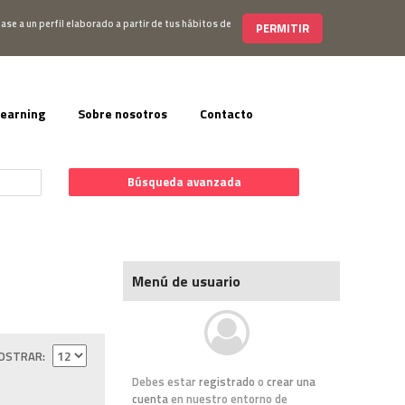
s@editorialelearning.com
+34 644 056 327
ase a un perfil elaborado a partir de tus hábitos de
PERMITIR
learning
Sobre nosotros
Contacto
Búsqueda avanzada
Menú de usuario
OSTRAR
Debes estar
registrado
o
crear una
cuenta
en nuestro entorno de