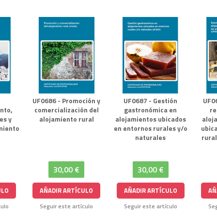
UF0686 - Promoción y
UF0687 - Gestión
UF06
nto,
comercialización del
gastronómica en
re
es y
alojamiento rural
alojamientos ubicados
aloj
miento
en entornos rurales y/o
ubic
naturales
rura
30,00 €
30,00 €
ULO
AÑADIR ARTÍCULO
AÑADIR ARTÍCULO
AÑ
culo
Seguir este artículo
Seguir este artículo
Seg