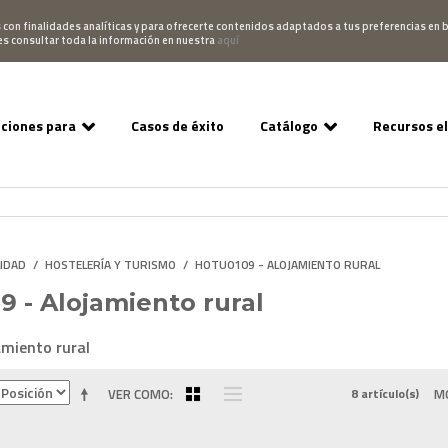
Pedido
Acceso Campus
952 007 747
hablano
s con finalidades analíticas y para ofrecerte contenidos adaptados a tus preferencias en b
es consultar toda la información en nuestra
aquí
uciones para
Casos de éxito
Catálogo
Recursos e
LIDAD
/
HOSTELERÍA Y TURISMO
/
HOTU0109 - ALOJAMIENTO RURAL
 - Alojamiento rural
miento rural
VER COMO
8 artículo(s)
M