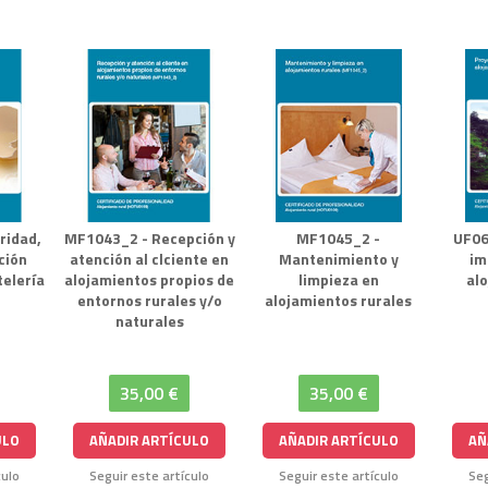
ridad,
MF1043_2 - Recepción y
MF1045_2 -
UF06
ción
atención al clciente en
Mantenimiento y
im
telería
alojamientos propios de
limpieza en
al
entornos rurales y/o
alojamientos rurales
naturales
35,00 €
35,00 €
ULO
AÑADIR ARTÍCULO
AÑADIR ARTÍCULO
AÑ
culo
Seguir este artículo
Seguir este artículo
Seg