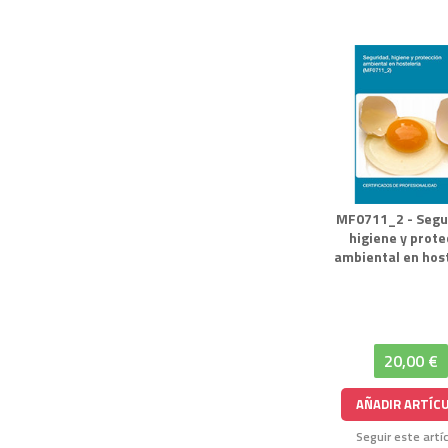
MF0711_2 - Segu
higiene y prote
ambiental en hos
20,00 €
AÑADIR ARTÍC
Seguir este artí