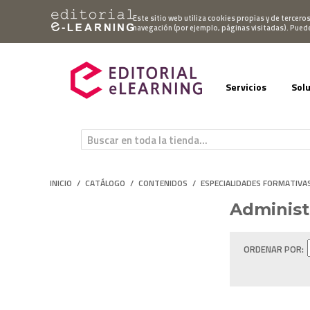
Mi cuenta
Este sitio web utiliza cookies propias y de tercero
navegación (por ejemplo, páginas visitadas). Pued
Servicios
Sol
INICIO
/
CATÁLOGO
/
CONTENIDOS
/
ESPECIALIDADES FORMATIVA
Administ
ORDENAR POR