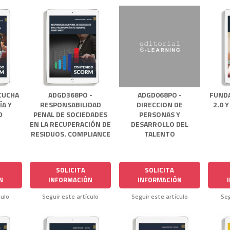
CUCHA
ADGD368PO -
ADGD068PO -
FUND
ÍA Y
RESPONSABILIDAD
DIRECCION DE
2.0 
D
PENAL DE SOCIEDADES
PERSONAS Y
EN LA RECUPERACIÓN DE
DESARROLLO DEL
RESIDUOS. COMPLIANCE
TALENTO
SOLICITA
SOLICITA
N
INFORMACIÓN
INFORMACIÓN
culo
Seguir este artículo
Seguir este artículo
Seg