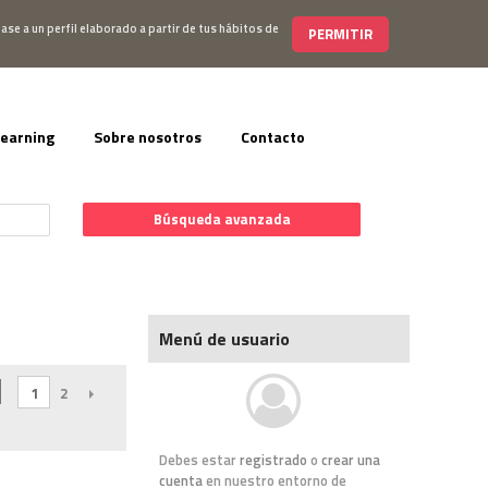
s@editorialelearning.com
+34 644 056 327
ase a un perfil elaborado a partir de tus hábitos de
PERMITIR
learning
Sobre nosotros
Contacto
Búsqueda avanzada
Menú de usuario
1
2
SIGUIENTE
Debes estar
registrado
o
crear una
cuenta
en nuestro entorno de