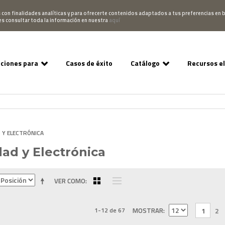
Pedido
Acceso Campus
952 007 747
hablano
s con finalidades analíticas y para ofrecerte contenidos adaptados a tus preferencias en b
es consultar toda la información en nuestra
aquí
uciones para
Casos de éxito
Catálogo
Recursos e
 Y ELECTRÓNICA
dad y Electrónica
VER COMO
1-12 de 67
MOSTRAR
1
2