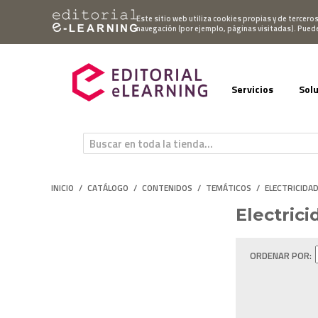
Mi cuenta
Este sitio web utiliza cookies propias y de tercero
navegación (por ejemplo, páginas visitadas). Pued
Servicios
Sol
INICIO
/
CATÁLOGO
/
CONTENIDOS
/
TEMÁTICOS
/
ELECTRICIDAD
Electrici
ORDENAR POR