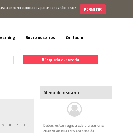
s@editorialelearning.com
+34 644 056 327
ase a un perfil elaborado a partir de tus hábitos de
PERMITIR
learning
Sobre nosotros
Contacto
Búsqueda avanzada
Menú de usuario
3
4
5
SIGUIENTE
Debes estar
registrado
o
crear una
cuenta
en nuestro entorno de