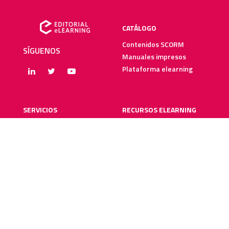
CATÁLOGO
Contenidos SCORM
SÍGUENOS
Manuales impresos
Plataforma elearning
SERVICIOS
RECURSOS ELEARNING
Creación y digitalización
Blog
Metodologías elearning
Webinars
Recursos audiovisuales
Guías elearning
Diccionario elearning
FAQs