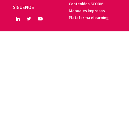
Contenidos SCORM
SÍGUENOS
Manuales impresos
Plataforma elearning
SERVICIOS
RECURSOS ELEARNING
Creación y digitalización
Blog
Metodologías elearning
Webinars
Recursos audiovisuales
Guías elearning
Diccionario elearning
FAQs
SOBRE NOSOTROS
SOLUCIONES PARA