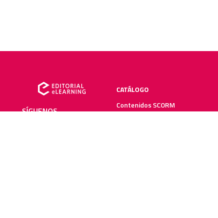
CATÁLOGO
Contenidos SCORM
SÍGUENOS
Manuales impresos
Plataforma elearning
SERVICIOS
RECURSOS ELEARNING
Creación y digitalización
Blog
Metodologías elearning
Webinars
Recursos audiovisuales
Guías elearning
Diccionario elearning