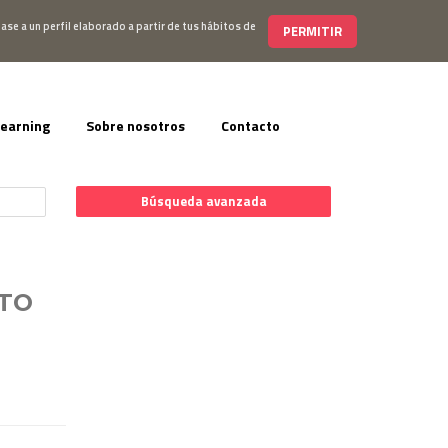
s@editorialelearning.com
+34 644 056 327
ase a un perfil elaborado a partir de tus hábitos de
PERMITIR
learning
Sobre nosotros
Contacto
Búsqueda avanzada
ITO