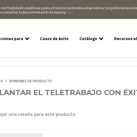
Pedido
Acceso Campus
952 007 747
hablano
s con finalidades analíticas y para ofrecerte contenidos adaptados a tus preferencias en b
es consultar toda la información en nuestra
aquí
uciones para
Casos de éxito
Catálogo
Recursos e
TO
/
OPINIONES DE PRODUCTO
LANTAR EL TELETRABAJO CON ÉX
ejar una reseña para este producto