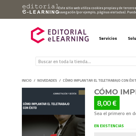
Mi cuenta
Este sitio web utiliza cookies propias y de tercero
navegación (por ejemplo, páginas visitadas). Pued
Servicios
Sol
INICIO
/
NOVEDADES
/
CÓMO IMPLANTAR EL TELETRABAJO CON ÉXI
CÓMO IMP
8,00 €
Sea el primero en d
EN EXISTENCIAS