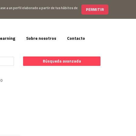
s@editorialelearning.com
+34 644 056 327
ase a un perfil elaborado a partir de tus hábitos de
PERMITIR
learning
Sobre nosotros
Contacto
Búsqueda avanzada
TO