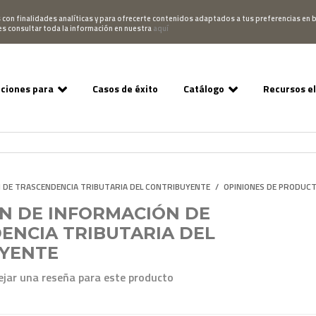
Pedido
Acceso Campus
952 007 747
hablano
s con finalidades analíticas y para ofrecerte contenidos adaptados a tus preferencias en b
es consultar toda la información en nuestra
aquí
uciones para
Casos de éxito
Catálogo
Recursos e
 DE TRASCENDENCIA TRIBUTARIA DEL CONTRIBUYENTE
/
OPINIONES DE PRODUC
N DE INFORMACIÓN DE
ENCIA TRIBUTARIA DEL
YENTE
ejar una reseña para este producto