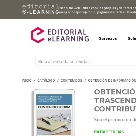
Mi cuenta
Este sitio web utiliza cookies propias y de tercero
navegación (por ejemplo, páginas visitadas). Pued
Servicios
Sol
INICIO
/
CATÁLOGO
/
CONTENIDOS
/
OBTENCIÓN DE INFORMACIÓN
OBTENCIÓ
TRASCEND
CONTRIBU
Sea el primero en d
EN EXISTENCIAS