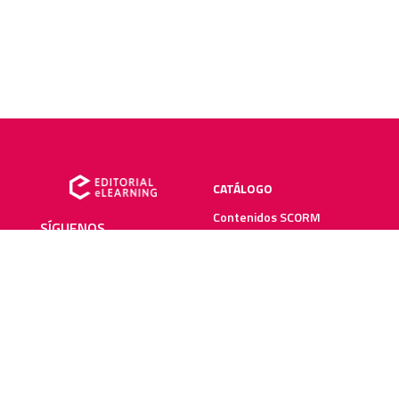
CATÁLOGO
Contenidos SCORM
SÍGUENOS
Manuales impresos
Plataforma elearning
SERVICIOS
RECURSOS ELEARNING
Creación y digitalización
Blog
Metodologías elearning
Webinars