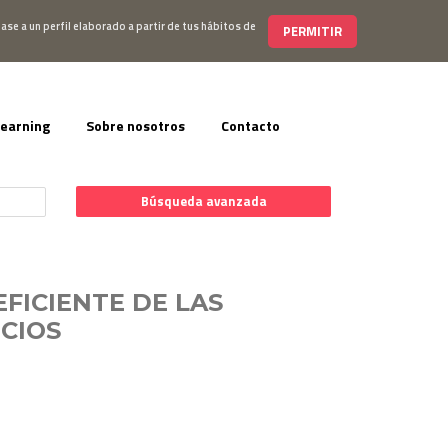
s@editorialelearning.com
+34 644 056 327
ase a un perfil elaborado a partir de tus hábitos de
PERMITIR
learning
Sobre nosotros
Contacto
Búsqueda avanzada
FICIENTE DE LAS
ICIOS