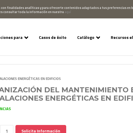
Pedido
Acceso Campus
952 007 747
hablano
s con finalidades analíticas y para ofrecerte contenidos adaptados a tus preferencias en b
es consultar toda la información en nuestra
aquí
uciones para
Casos de éxito
Catálogo
Recursos e
ALACIONES ENERGÉTICAS EN EDIFICIOS
ANIZACIÓN DEL MANTENIMIENTO E
ALACIONES ENERGÉTICAS EN EDIF
ENCIAS
Solicita Información