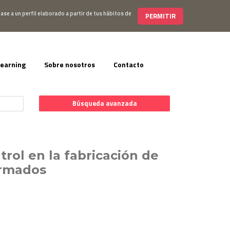
s@editorialelearning.com
+34 644 056 327
ase a un perfil elaborado a partir de tus hábitos de
PERMITIR
learning
Sobre nosotros
Contacto
Búsqueda avanzada
trol en la fabricación de
ormados