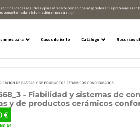
Pedido
Acceso Campus
952 007 747
hablano
s con finalidades analíticas y para ofrecerte contenidos adaptados a tus preferencias en b
es consultar toda la información en nuestra
aquí
uciones para
Casos de éxito
Catálogo
Recursos e
FABRICACIÓN DE PASTAS Y DE PRODUCTOS CERÁMICOS CONFORMADOS
68_3 - Fiabilidad y sistemas de con
as y de productos cerámicos conf
0 €
ENCIAS