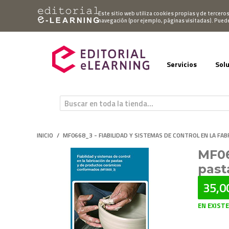
Mi cuenta
Este sitio web utiliza cookies propias y de tercero
navegación (por ejemplo, páginas visitadas). Pued
Servicios
Sol
INICIO
/
MF0668_3 - FIABILIDAD Y SISTEMAS DE CONTROL EN LA 
MF06
past
35,0
EN EXIST