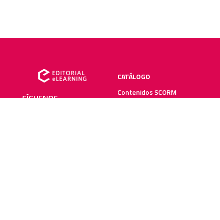
CATÁLOGO
Contenidos SCORM
SÍGUENOS
Manuales impresos
Plataforma elearning
SERVICIOS
RECURSOS ELEARNING
Creación y digitalización
Blog
Metodologías elearning
Webinars
Recursos audiovisuales
Guías elearning
Diccionario elearning
FAQs