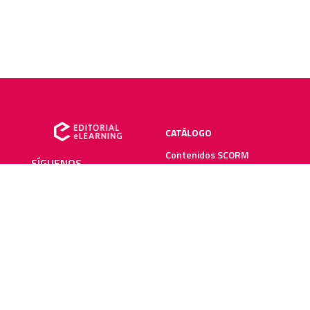
CATÁLOGO
Contenidos SCORM
SÍGUENOS
Manuales impresos
Plataforma elearning
SERVICIOS
RECURSOS ELEARNING
Creación y digitalización
Blog
Metodologías elearning
Webinars
Recursos audiovisuales
Guías elearning