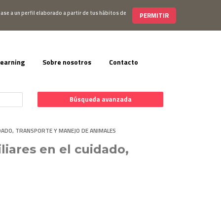
s@editorialelearning.com
+34 644 056 327
ase a un perfil elaborado a partir de tus hábitos de
PERMITIR
learning
Sobre nosotros
Contacto
Búsqueda avanzada
UIDADO, TRANSPORTE Y MANEJO DE ANIMALES
liares en el cuidado,