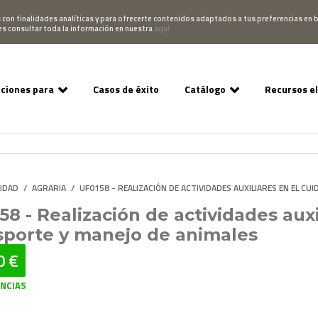
Pedido
Acceso Campus
952 007 747
hablano
s con finalidades analíticas y para ofrecerte contenidos adaptados a tus preferencias en b
es consultar toda la información en nuestra
aquí
uciones para
Casos de éxito
Catálogo
Recursos e
LIDAD
/
AGRARIA
/
UF0158 - REALIZACIÓN DE ACTIVIDADES AUXILIARES EN EL C
58 - Realización de actividades auxi
sporte y manejo de animales
0 €
ENCIAS