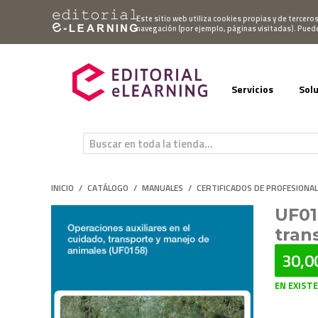
Mi cuenta
Este sitio web utiliza cookies propias y de tercero
navegación (por ejemplo, páginas visitadas). Pued
Servicios
Sol
INICIO
/
CATÁLOGO
/
MANUALES
/
CERTIFICADOS DE PROFESIONA
UF01
tran
30,0
EN EXIST