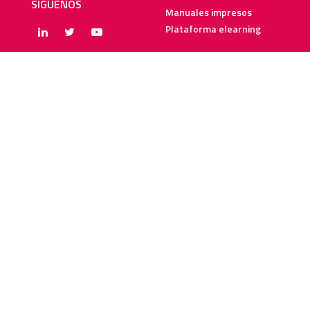
SÍGUENOS
Manuales impresos
Plataforma elearning
SERVICIOS
RECURSOS ELEARNING
Creación y digitalización
Blog
Metodologías elearning
Webinars
Recursos audiovisuales
Guías elearning
Diccionario elearning
FAQs
SOBRE NOSOTROS
SOLUCIONES PARA
Quiénes somos
Corporaciones