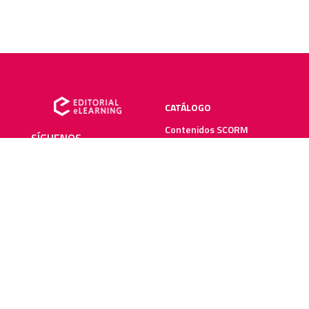
CATÁLOGO
Contenidos SCORM
SÍGUENOS
Manuales impresos
Plataforma elearning
SERVICIOS
RECURSOS ELEARNING
Creación y digitalización
Blog
Metodologías elearning
Webinars
Recursos audiovisuales
Guías elearning
Diccionario elearning
FAQs