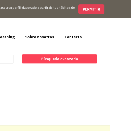
s@editorialelearning.com
+34 644 056 327
ase a un perfil elaborado a partir de tus hábitos de
PERMITIR
learning
Sobre nosotros
Contacto
Búsqueda avanzada