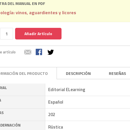
RA DEL MANUAL EN PDF
ología: vinos, aguardientes y licores
Añadir Artículo
e artículo
ORMACIÓN DEL PRODUCTO
DESCRIPCIÓN
RESEÑAS
RIAL
Editorial ELearning
A
Español
AS
202
DERNACIÓN
Rústica