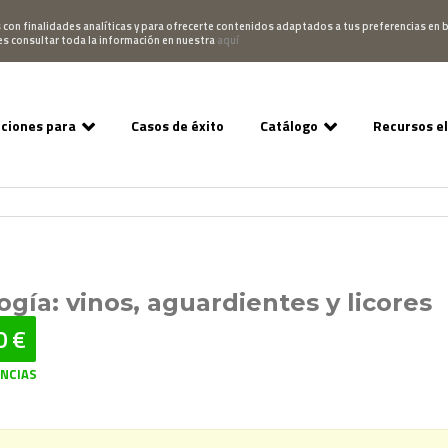
Pedido
Acceso Campus
952 007 747
hablano
s con finalidades analíticas y para ofrecerte contenidos adaptados a tus preferencias en b
es consultar toda la información en nuestra
aquí
uciones para
Casos de éxito
Catálogo
Recursos e
ogía: vinos, aguardientes y licores
0 €
ENCIAS