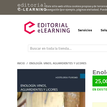
Mi cuenta
Este sitio web utiliza cookies propias y de tercero
navegación (por ejemplo, páginas visitadas). Pued
Servicios
Sol
INICIO
/
ENOLOGÍA: VINOS, AGUARDIENTES Y LICORES
Enol
25,0
EN EXIST