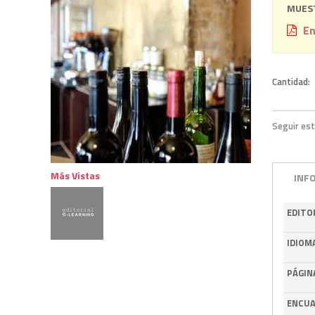
MUEST
En
Cantidad:
Seguir est
Más Vistas
INF
EDITO
IDIOM
PÁGIN
ENCUA