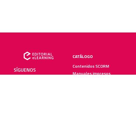
CATÁLOGO
Contenidos SCORM
SÍGUENOS
Manuales impresos
Plataforma elearning
SERVICIOS
RECURSOS ELEARNING
Creación y digitalización
Blog
Metodologías elearning
Webinars
Recursos audiovisuales
Guías elearning