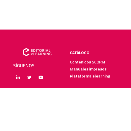
CATÁLOGO
Contenidos SCORM
SÍGUENOS
Manuales impresos
Plataforma elearning
SERVICIOS
RECURSOS ELEARNING
Creación y digitalización
Blog
Metodologías elearning
Webinars
Recursos audiovisuales
Guías elearning
Diccionario elearning