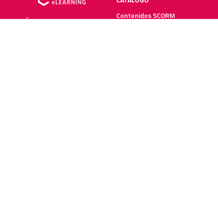
Contenidos SCORM
SÍGUENOS
Manuales impresos
Plataforma elearning
SERVICIOS
RECURSOS ELEARNING
Creación y digitalización
Blog
Metodologías elearning
Webinars
Recursos audiovisuales
Guías elearning
Diccionario elearning
FAQs
SOBRE NOSOTROS
SOLUCIONES PARA