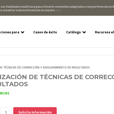
Pedido
Acceso Campus
952 007 747
hablano
s con finalidades analíticas y para ofrecerte contenidos adaptados a tus preferencias en b
es consultar toda la información en nuestra
aquí
uciones para
Casos de éxito
Catálogo
Recursos e
 DE TÉCNICAS DE CORRECCIÓN Y ASEGURAMIENTO DE RESULTADOS
LIZACIÓN DE TÉCNICAS DE CORRE
ULTADOS
ENCIAS
Solicita Información