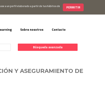
s@editorialelearning.com
+34 644 056 327
ase a un perfil elaborado a partir de tus hábitos de
PERMITIR
learning
Sobre nosotros
Contacto
Búsqueda avanzada
CCIÓN Y ASEGURAMIENTO DE