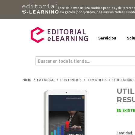
Mi cuenta
Este sitio web utiliza cookies propias y de tercero
navegación (por ejemplo, páginas visitadas). Pued
Servicios
Sol
INICIO
/
CATÁLOGO
/
CONTENIDOS
/
TEMÁTICOS
/
UTILIZACIÓN
UTI
RES
EN EXIST
Cantidad: