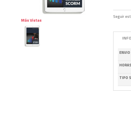
Seguir est
Más Vistas
INF
ENVIO
HORA
TIPO 