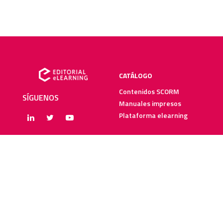
CATÁLOGO
Contenidos SCORM
SÍGUENOS
Manuales impresos
Plataforma elearning
SERVICIOS
RECURSOS ELEARNING
Creación y digitalización
Blog
Metodologías elearning
Webinars
Recursos audiovisuales
Guías elearning
Diccionario elearning
FAQs