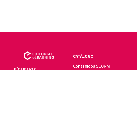
CATÁLOGO
Contenidos SCORM
SÍGUENOS
Manuales impresos
Plataforma elearning
SERVICIOS
RECURSOS ELEARNING
Creación y digitalización
Blog
Metodologías elearning
Webinars
Recursos audiovisuales
Guías elearning
Diccionario elearning