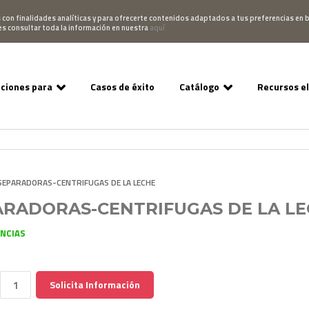
Pedido
Acceso Campus
952 007 747
hablano
s con finalidades analíticas y para ofrecerte contenidos adaptados a tus preferencias en b
es consultar toda la información en nuestra
aquí
uciones para
Casos de éxito
Catálogo
Recursos e
SEPARADORAS-CENTRIFUGAS DE LA LECHE
ARADORAS-CENTRIFUGAS DE LA L
ENCIAS
Solicita Información