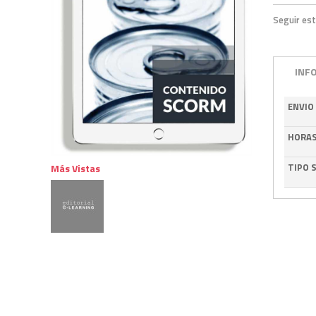
Seguir est
INF
ENVIO
HORA
TIPO 
Más Vistas