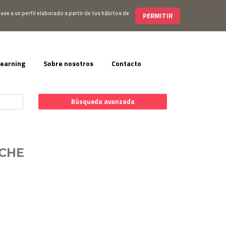
s@editorialelearning.com
+34 644 056 327
ase a un perfil elaborado a partir de tus hábitos de
PERMITIR
learning
Sobre nosotros
Contacto
Búsqueda avanzada
ECHE