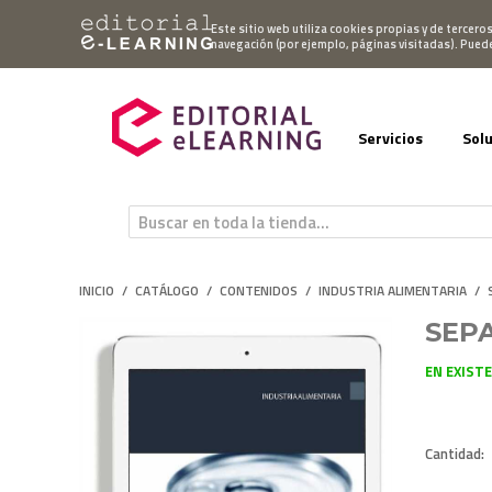
Mi cuenta
Este sitio web utiliza cookies propias y de tercero
navegación (por ejemplo, páginas visitadas). Pued
Servicios
Sol
INICIO
/
CATÁLOGO
/
CONTENIDOS
/
INDUSTRIA ALIMENTARIA
/
SEP
EN EXIST
Cantidad: