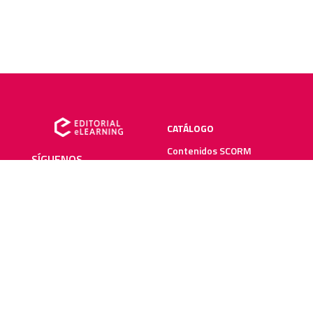
CATÁLOGO
Contenidos SCORM
SÍGUENOS
Manuales impresos
Plataforma elearning
SERVICIOS
RECURSOS ELEARNING
Creación y digitalización
Blog
Metodologías elearning
Webinars
Recursos audiovisuales
Guías elearning
Diccionario elearning