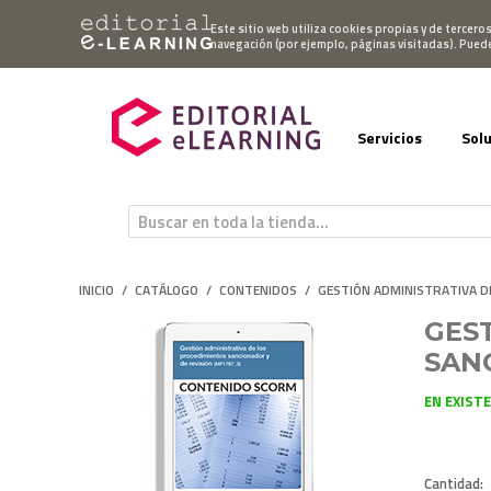
Mi cuenta
Este sitio web utiliza cookies propias y de tercero
navegación (por ejemplo, páginas visitadas). Pued
Servicios
Sol
INICIO
/
CATÁLOGO
/
CONTENIDOS
/
GESTIÓN ADMINISTRATIVA D
GES
SAN
EN EXIST
Cantidad: