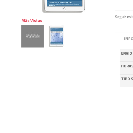
Seguir est
Más Vistas
INF
ENVIO
HORA
TIPO 