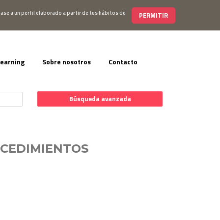
s@editorialelearning.com
+34 644 056 327
ase a un perfil elaborado a partir de tus hábitos de
PERMITIR
learning
Sobre nosotros
Contacto
Búsqueda avanzada
OCEDIMIENTOS