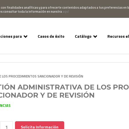
Pedido
Acceso Campus
952 007 747
hablano
s con finalidades analíticas y para ofrecerte contenidos adaptados a tus preferencias en b
es consultar toda la información en nuestra
aquí
uciones para
Casos de éxito
Catálogo
Recursos e
E LOS PROCEDIMIENTOS SANCIONADOR Y DE REVISIÓN
TIÓN ADMINISTRATIVA DE LOS PR
CIONADOR Y DE REVISIÓN
ENCIAS
Solicita Información