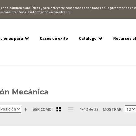
Pedido
Acceso Campus
952 007 747
hablano
s con finalidades analíticas y para ofrecerte contenidos adaptados a tus preferencias en b
es consultar toda la información en nuestra
aquí
uciones para
Casos de éxito
Catálogo
Recursos e
ión Mecánica
VER COMO
1-12 de 22
MOSTRAR