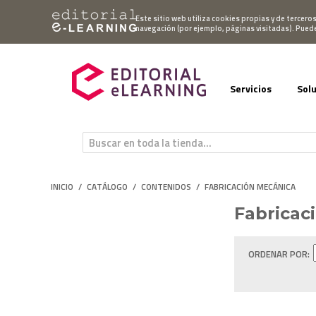
Mi cuenta
Este sitio web utiliza cookies propias y de tercero
navegación (por ejemplo, páginas visitadas). Pued
Servicios
Sol
INICIO
/
CATÁLOGO
/
CONTENIDOS
/
FABRICACIÓN MECÁNICA
Fabricac
ORDENAR POR