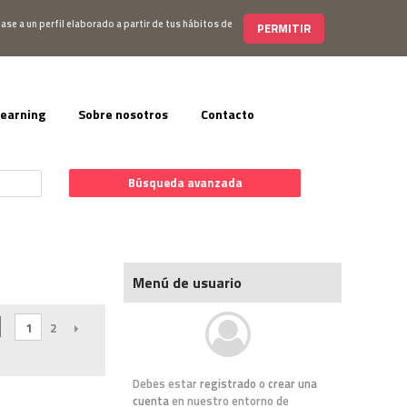
s@editorialelearning.com
+34 644 056 327
ase a un perfil elaborado a partir de tus hábitos de
PERMITIR
learning
Sobre nosotros
Contacto
Búsqueda avanzada
Menú de usuario
1
2
SIGUIENTE
Debes estar
registrado
o
crear una
cuenta
en nuestro entorno de