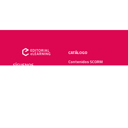
CATÁLOGO
Contenidos SCORM
SÍGUENOS
Manuales impresos
Plataforma elearning
SERVICIOS
RECURSOS ELEARNING
Creación y digitalización
Blog
Metodologías elearning
Webinars
Recursos audiovisuales
Guías elearning
Diccionario elearning