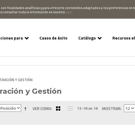
Pedido
Acceso Campus
952 007 747
hablano
s con finalidades analíticas y para ofrecerte contenidos adaptados a tus preferencias en b
es consultar toda la información en nuestra
aquí
uciones para
Casos de éxito
Catálogo
Recursos e
TRACIÓN Y GESTIÓN
ración y Gestión
VER COMO
13-18 de 18
MOSTRAR