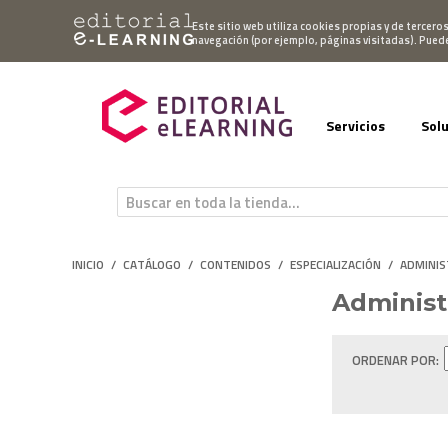
Mi cuenta
Este sitio web utiliza cookies propias y de tercero
navegación (por ejemplo, páginas visitadas). Pued
Servicios
Sol
INICIO
/
CATÁLOGO
/
CONTENIDOS
/
ESPECIALIZACIÓN
/
ADMINIS
Administ
ORDENAR POR