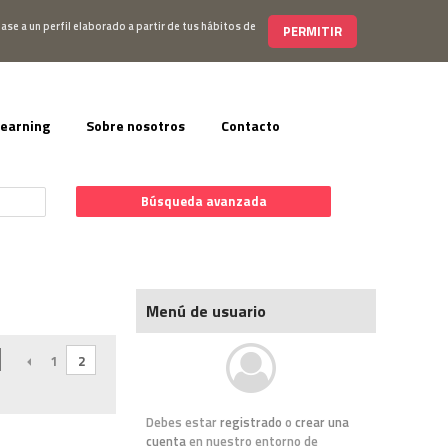
s@editorialelearning.com
+34 644 056 327
ase a un perfil elaborado a partir de tus hábitos de
PERMITIR
learning
Sobre nosotros
Contacto
Búsqueda avanzada
Menú de usuario
ANTERIOR
1
2
Debes estar
registrado
o
crear una
cuenta
en nuestro entorno de