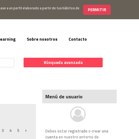
s@editorialelearning.com
+34 644 056 327
ase a un perfil elaborado a partir de tus hábitos de
PERMITIR
learning
Sobre nosotros
Contacto
Búsqueda avanzada
Menú de usuario
3
4
5
SIGUIENTE
Debes estar
registrado
o
crear una
cuenta
en nuestro entorno de