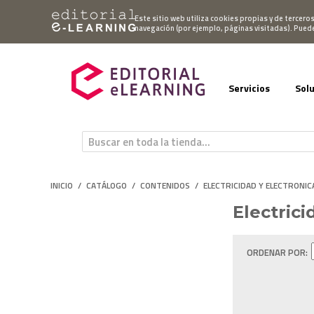
Mi cuenta
Este sitio web utiliza cookies propias y de tercero
navegación (por ejemplo, páginas visitadas). Pued
Servicios
Sol
INICIO
/
CATÁLOGO
/
CONTENIDOS
/
ELECTRICIDAD Y ELECTRONIC
Electrici
ORDENAR POR