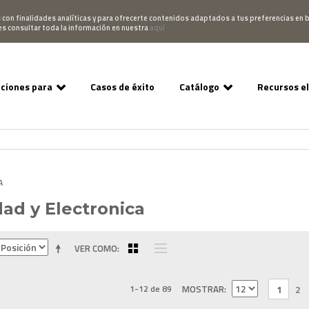
Pedido
Acceso Campus
952 007 747
hablano
s con finalidades analíticas y para ofrecerte contenidos adaptados a tus preferencias en b
es consultar toda la información en nuestra
aquí
uciones para
Casos de éxito
Catálogo
Recursos e
A
dad y Electronica
VER COMO
1-12 de 89
MOSTRAR
1
2