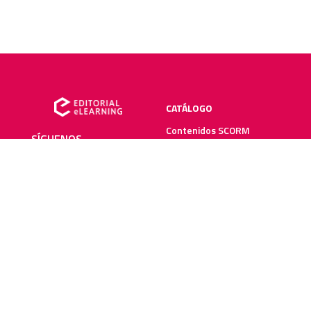
CATÁLOGO
Contenidos SCORM
SÍGUENOS
Manuales impresos
Plataforma elearning
SERVICIOS
RECURSOS ELEARNING
Creación y digitalización
Blog
Metodologías elearning
Webinars
Recursos audiovisuales
Guías elearning
Diccionario elearning
FAQs