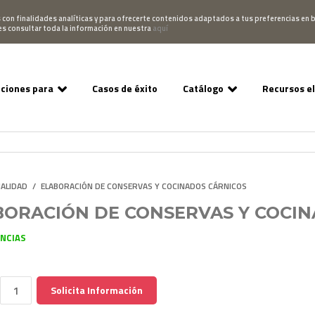
Pedido
Acceso Campus
952 007 747
hablano
s con finalidades analíticas y para ofrecerte contenidos adaptados a tus preferencias en b
es consultar toda la información en nuestra
aquí
uciones para
Casos de éxito
Catálogo
Recursos e
NALIDAD
/
ELABORACIÓN DE CONSERVAS Y COCINADOS CÁRNICOS
BORACIÓN DE CONSERVAS Y COCI
ENCIAS
Solicita Información