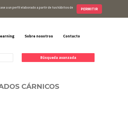
s@editorialelearning.com
+34 644 056 327
ase a un perfil elaborado a partir de tus hábitos de
PERMITIR
learning
Sobre nosotros
Contacto
Búsqueda avanzada
NADOS CÁRNICOS