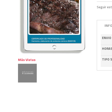
Seguir est
INF
ENVIO
HORA
TIPO 
Más Vistas