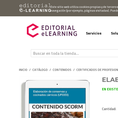
Mi cuenta
Este sitio web utiliza cookies propias y de tercero
navegación (por ejemplo, páginas visitadas). Pued
Servicios
Sol
INICIO
/
CATÁLOGO
/
CONTENIDOS
/
CERTIFICADOS DE PROFESIO
ELA
EN EXIST
Cantidad: