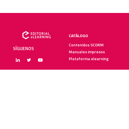
CATÁLOGO
Contenidos SCORM
SÍGUENOS
Manuales impresos
Plataforma elearning
SERVICIOS
RECURSOS ELEARNING
Creación y digitalización
Blog
Metodologías elearning
Webinars
Recursos audiovisuales
Guías elearning
Diccionario elearning
FAQs