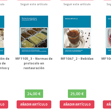
culo
Seguir este artículo
Seguir este artículo
Seg
ión de
MF1105_3 - Normas de
MF1047_2 - Bebidas
MF104
s de
protocolo en
ntos y
restauración
24,00 €
25,00 €
ULO
AÑADIR ARTÍCULO
AÑADIR ARTÍCULO
AÑ