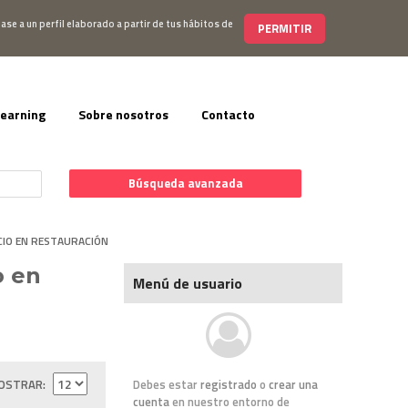
s@editorialelearning.com
+34 644 056 327
ase a un perfil elaborado a partir de tus hábitos de
PERMITIR
learning
Sobre nosotros
Contacto
Búsqueda avanzada
CIO EN RESTAURACIÓN
o en
Menú de usuario
OSTRAR
Debes estar
registrado
o
crear una
cuenta
en nuestro entorno de