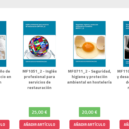
ño de
MF1051_2 - Inglés
MF0711_2 - Seguridad,
MF110
cio en
profesional para
higiene y proteción
y desa
n
servicios de
ambiental en hostelería
d
restauración
25,00 €
20,00 €
ULO
AÑADIR ARTÍCULO
AÑADIR ARTÍCULO
AÑ