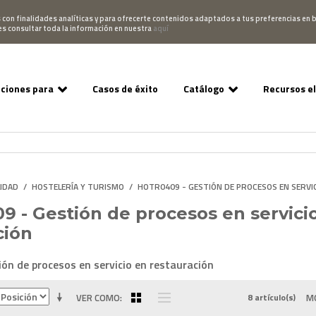
Pedido
Acceso Campus
952 007 747
hablano
s con finalidades analíticas y para ofrecerte contenidos adaptados a tus preferencias en b
es consultar toda la información en nuestra
aquí
uciones para
Casos de éxito
Catálogo
Recursos e
LIDAD
/
HOSTELERÍA Y TURISMO
/
HOTR0409 - GESTIÓN DE PROCESOS EN SERVI
 - Gestión de procesos en servici
ción
n de procesos en servicio en restauración
VER COMO
8 artículo(s)
M