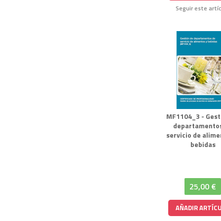
Seguir este artí
MF1104_3 - Gest
departamento
servicio de alime
bebidas
25,00 €
AÑADIR ARTÍC