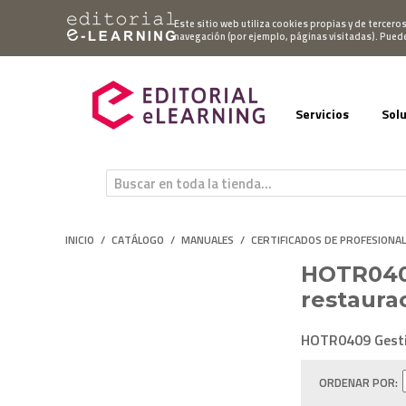
Mi cuenta
Este sitio web utiliza cookies propias y de tercero
navegación (por ejemplo, páginas visitadas). Pued
Servicios
Sol
INICIO
/
CATÁLOGO
/
MANUALES
/
CERTIFICADOS DE PROFESIONA
HOTR0409
restaura
HOTR0409 Gestió
ORDENAR POR