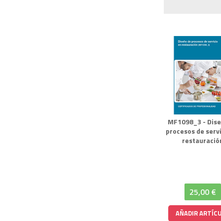
MF1098_3 - Dise
procesos de servi
restauració
25,00 €
AÑADIR ARTÍC