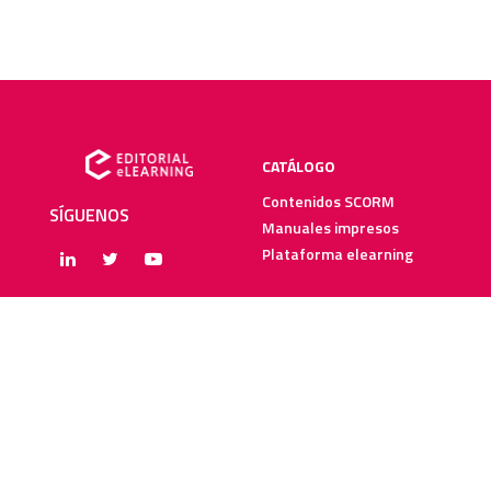
CATÁLOGO
Contenidos SCORM
SÍGUENOS
Manuales impresos
Plataforma elearning
SERVICIOS
RECURSOS ELEARNING
Creación y digitalización
Blog
Metodologías elearning
Webinars
Recursos audiovisuales
Guías elearning
Diccionario elearning
FAQs