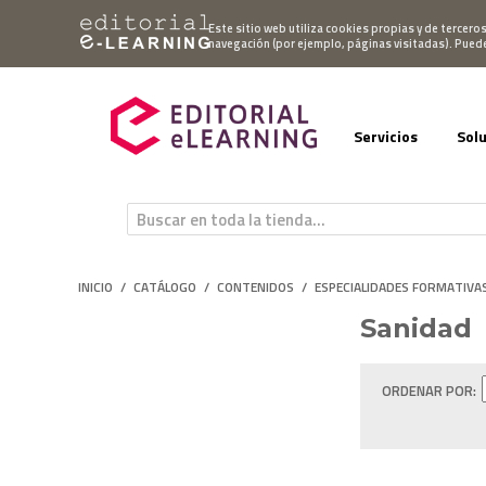
Mi cuenta
Este sitio web utiliza cookies propias y de tercero
navegación (por ejemplo, páginas visitadas). Pued
Servicios
Sol
INICIO
/
CATÁLOGO
/
CONTENIDOS
/
ESPECIALIDADES FORMATIVA
Sanidad
ORDENAR POR