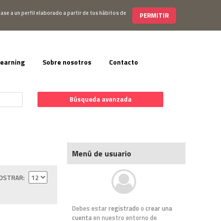
s@editorialelearning.com
+34 644 056 327
ase a un perfil elaborado a partir de tus hábitos de
PERMITIR
learning
Sobre nosotros
Contacto
Búsqueda avanzada
Menú de usuario
OSTRAR
Debes estar
registrado
o
crear una
cuenta
en nuestro entorno de