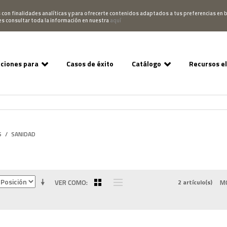
Pedido
Acceso Campus
952 007 747
hablano
s con finalidades analíticas y para ofrecerte contenidos adaptados a tus preferencias en b
es consultar toda la información en nuestra
aquí
uciones para
Casos de éxito
Catálogo
Recursos e
S
/
SANIDAD
VER COMO
2 artículo(s)
M